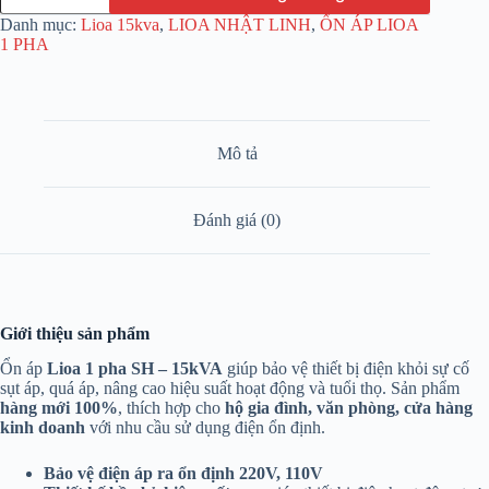
Danh mục:
Lioa 15kva
,
LIOA NHẬT LINH
,
ỔN ÁP LIOA
1 PHA
Mô tả
Đánh giá (0)
Giới thiệu sản phẩm
Ổn áp
Lioa 1 pha SH – 15kVA
giúp bảo vệ thiết bị điện khỏi sự cố
sụt áp, quá áp, nâng cao hiệu suất hoạt động và tuổi thọ. Sản phẩm
hàng mới 100%
, thích hợp cho
hộ gia đình, văn phòng, cửa hàng
kinh doanh
với nhu cầu sử dụng điện ổn định.
Bảo vệ điện áp ra ổn định 220V, 110V