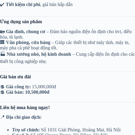
✔️
Tiết kiệm chi phí
, giá bán hấp dẫn
Ứng dụng sản phẩm
🏡
Gia đình, chung cư
– Đảm bảo nguồn điện ổn định cho tivi, điều
hòa, tủ lạnh.
🏢
Văn phòng, cửa hàng
– Giúp các thiết bị như máy tính, máy in,
máy pha cà phê hoạt động tốt.
🏭
Nhà xưởng nhỏ, hộ kinh doanh
– Cung cấp điện ổn định cho các
thiết bị công nghiệp nhẹ.
Giá bán ưu đãi
💲
Giá công ty:
15,000,000đ
💲
Giá bán:
10,500,000đ
Liên hệ mua hàng ngay!
📍
Địa chỉ giao dịch:
Trụ sở chính:
Số 1031 Giải Phóng, Hoàng Mai, Hà Nội