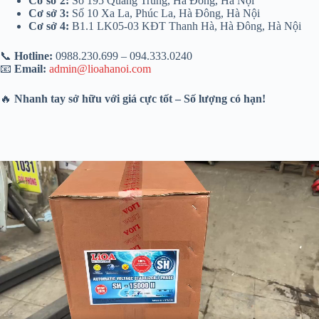
Cơ sở 2:
Số 195 Quang Trung, Hà Đông, Hà Nội
Cơ sở 3:
Số 10 Xa La, Phúc La, Hà Đông, Hà Nội
Cơ sở 4:
B1.1 LK05-03 KĐT Thanh Hà, Hà Đông, Hà Nội
📞
Hotline:
0988.230.699 – 094.333.0240
📧
Email:
admin@lioahanoi.com
🔥
Nhanh tay sở hữu với giá cực tốt – Số lượng có hạn!