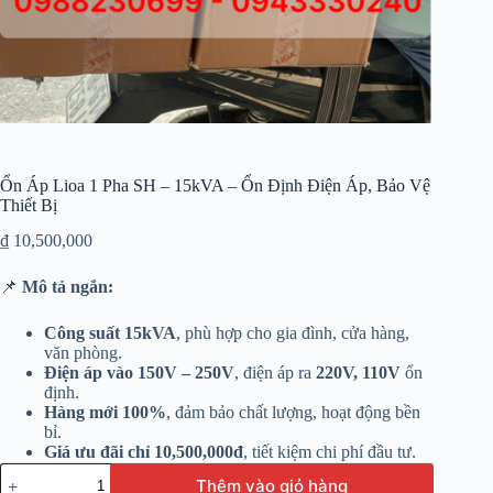
Ổn Áp Lioa 1 Pha SH – 15kVA – Ổn Định Điện Áp, Bảo Vệ
Thiết Bị
₫
10,500,000
📌
Mô tả ngắn:
Công suất 15kVA
, phù hợp cho gia đình, cửa hàng,
văn phòng.
Điện áp vào 150V – 250V
, điện áp ra
220V, 110V
ổn
định.
Hàng mới 100%
, đảm bảo chất lượng, hoạt động bền
bỉ.
Giá ưu đãi chỉ 10,500,000đ
, tiết kiệm chi phí đầu tư.
Thêm vào giỏ hàng