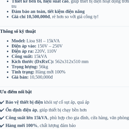
Thiết kế bền bỉ, hiệu suất cao
, giúp thiết bị điện hoạt động trơn
tru
Đảm bảo an toàn, tiết kiệm điện năng
Giá chỉ 10,500,000đ
, rẻ hơn so với giá công ty!
Thông số kỹ thuật
Model:
Lioa SH – 15kVA
Điện áp vào:
150V – 250V
Điện áp ra:
220V, 110V
Công suất:
15kVA
Kích thước (DxRxC):
562x312x510 mm
Trọng lượng:
56kg
Tình trạng:
Hàng mới 100%
Giá bán:
10,500,000đ
Ưu điểm nổi bật
✔️
Bảo vệ thiết bị điện
khỏi sự cố sụt áp, quá áp
✔️
Ổn định điện áp
, giúp thiết bị chạy bền hơn
✔️
Công suất lớn 15kVA
, phù hợp cho gia đình, cửa hàng, văn phòng
✔️
Hàng mới 100%
, chất lượng đảm bảo